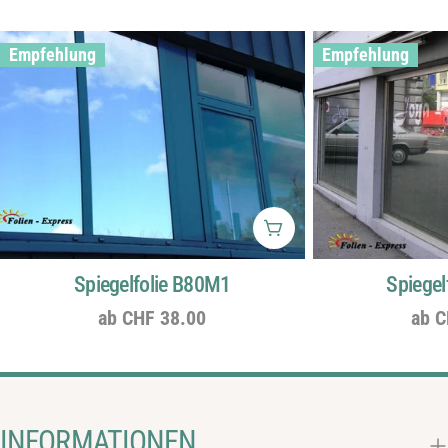
Empfehlung
Empfehlung
Wählen Sie Optionen
Spiegelfolie B80M1
Spiegel
Regulärer
ab CHF 38.00
Regu
ab C
Preis
Prei
INFORMATIONEN