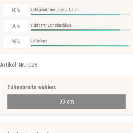
90%
Sichtschutz bei Tage u. Nacht.
90%
Sichtbarer Lichtdurchlass
98%
UV-Schutz
Artikel-Nr.:
C28
Haben Sie eine Frage zum Produkt
Folienbreite wählen:
Ihr
90 cm
Name
Ihre
E-
Mail-
Ihre