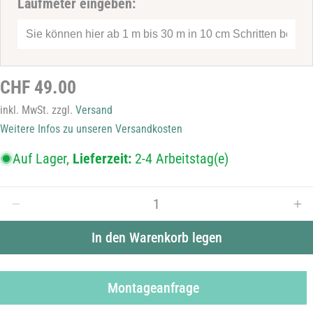
Laufmeter eingeben:
Adresse
Telefonnummer
Ihre
Nachricht
Regulärer
CHF 49.00
Die mit * gekennzeichneten Felder sind Pflichtfelder.
Preis
inkl. MwSt. zzgl.
Versand
Frage senden
Weitere Infos zu unseren Versandkosten
Auf Lager,
Lieferzeit:
2-4 Arbeitstag(e)
Menge
Menge für Sichtschutzfolie C28 verringern
Men
In den Warenkorb legen
Montageanfrage