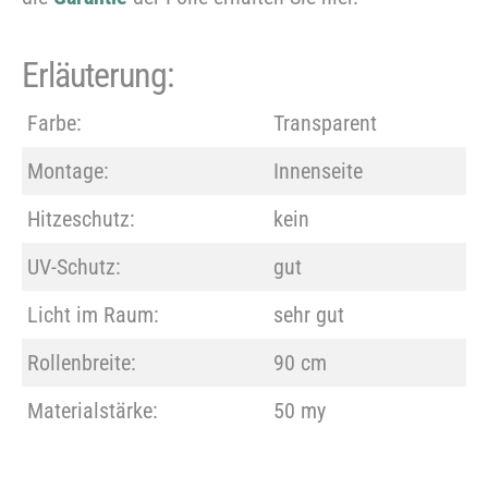
Bitte
Erläuterung:
beachten Sie, dass wir Folien nur im
Farbe:
Transparent
Grobzuschnitt zuschneiden.
Montage:
Innenseite
Hitzeschutz:
kein
UV-Schutz:
gut
Licht im Raum:
sehr gut
Rollenbreite:
90 cm
Materialstärke:
50 my