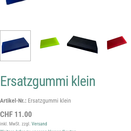
Ersatzgummi klein
Haben Sie eine Frage zum Produkt
Ihr
Artikel-Nr.:
Ersatzgummi klein
Name
Ihre
Regulärer
CHF 11.00
E-
Preis
inkl. MwSt. zzgl.
Versand
Mail-
Ihre