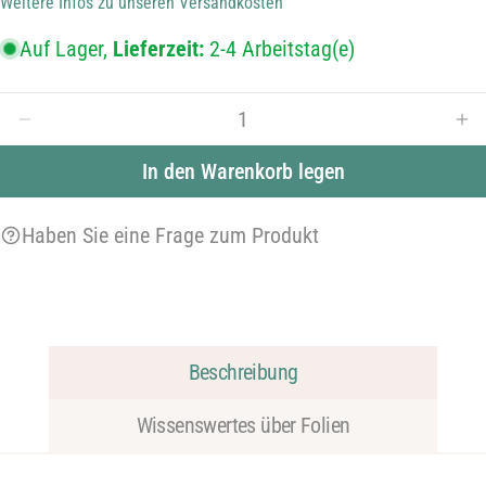
Weitere Infos zu unseren Versandkosten
Adresse
Telefonnummer
Ihre
Auf Lager,
Lieferzeit:
2-4 Arbeitstag(e)
Nachricht
Menge
Menge für Ersatzgummi klein verringern
Men
Die mit * gekennzeichneten Felder sind Pflichtfelder.
In den Warenkorb legen
Frage senden
Haben Sie eine Frage zum Produkt
Beschreibung
Wissenswertes über Folien