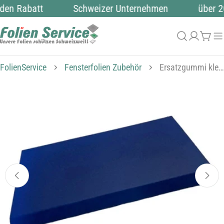
Zum
den Rabatt
Schweizer Unternehmen
über 2
Inhalt
springen
Anmeld
Wag
FolienService
Fensterfolien Zubehör
Ersatzgummi klein
Springe
zu
den
Produktinformationen
Öffnen Sie das Medium 0 im Modalmodus