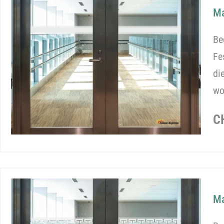
Ma
Be
Fe
di
wo
R
C
P
Ma