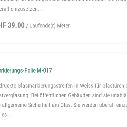
erall einzusetzen, …
egulärer
HF 39.00
/ Laufende(r) Meter
reis
rkierungs-Folie M-017
druckte Glasmarkierungsstreifen in Weiss für Glastüren 
stverglasung. Bei öffentlichen Gebäuden sind sie unablä
e allgemeine Sicherheit am Glas. Sie werden überall einz
 es …