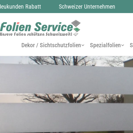
Zum
unden Rabatt
Schweizer Unternehmen
übe
Inhalt
springen
Dekor / Sichtschutzfolien
Spezialfolien
S