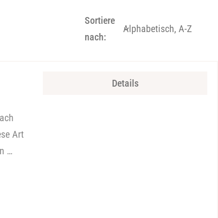
Sortiere
nach:
Details
fach
se Art
en …