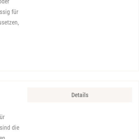
oder
ssig für
usetzen,
Details
ür
sind die
den