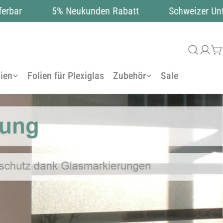
ar
5% Neukunden Rabatt
Schweizer Unter
Anm
W
ien
Folien für Plexiglas
Zubehör
Sale