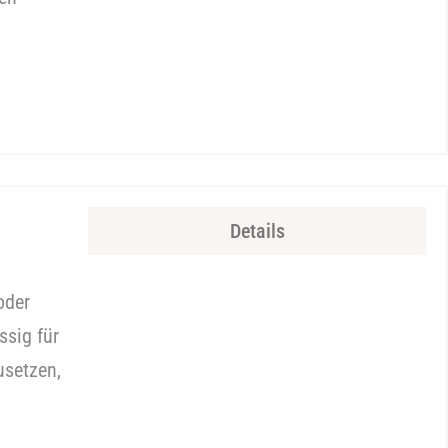
Details
oder
ssig für
usetzen,