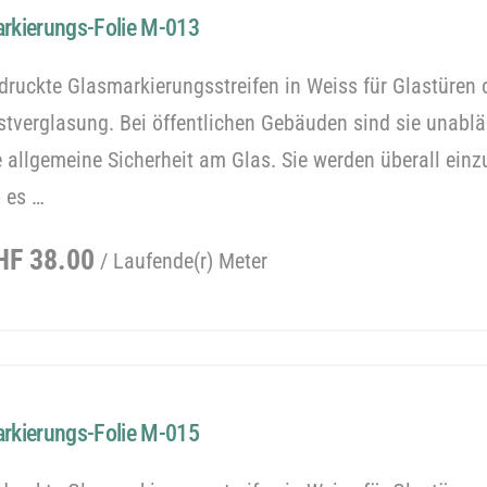
rkierungs-Folie M-013
druckte Glasmarkierungsstreifen in Weiss für Glastüren 
stverglasung. Bei öffentlichen Gebäuden sind sie unablä
e allgemeine Sicherheit am Glas. Sie werden überall einz
 es …
egulärer
HF 38.00
/ Laufende(r) Meter
reis
rkierungs-Folie M-015