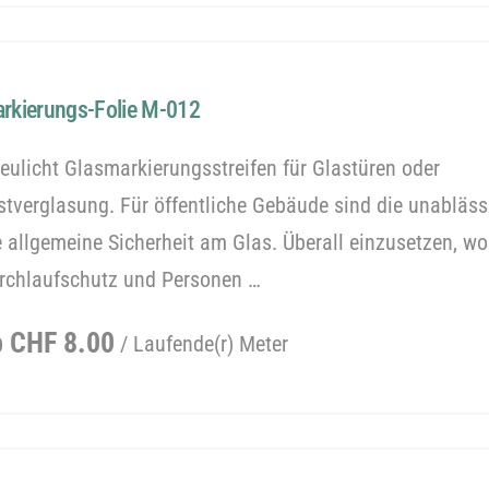
rkierungs-Folie M-012
reulicht Glasmarkierungsstreifen für Glastüren oder
stverglasung. Für öffentliche Gebäude sind die unabläss
e allgemeine Sicherheit am Glas. Überall einzusetzen, w
rchlaufschutz und Personen …
egulärer
b CHF 8.00
/ Laufende(r) Meter
reis