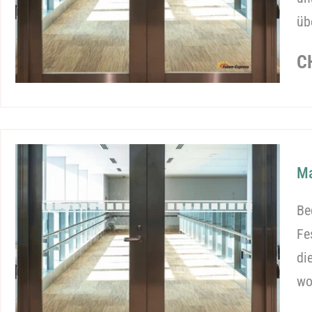
üb
R
C
P
Ma
Be
Fe
di
wo