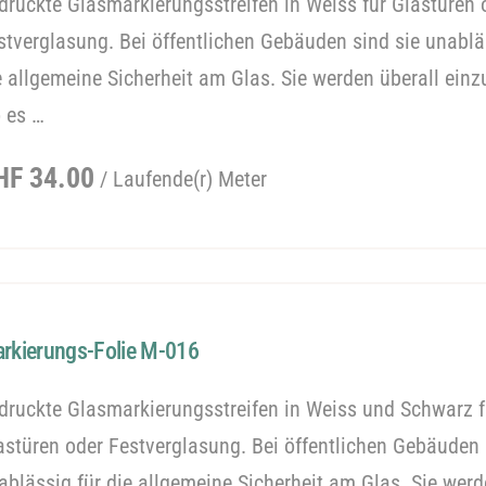
druckte Glasmarkierungsstreifen in Weiss für Glastüren 
stverglasung. Bei öffentlichen Gebäuden sind sie unablä
e allgemeine Sicherheit am Glas. Sie werden überall einz
 es …
egulärer
HF 34.00
/ Laufende(r) Meter
reis
rkierungs-Folie M-016
druckte Glasmarkierungsstreifen in Weiss und Schwarz f
astüren oder Festverglasung. Bei öffentlichen Gebäuden 
ablässig für die allgemeine Sicherheit am Glas. Sie wer