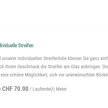
dividuelle Streifen
t unserer individuellen Streifenfolie können Sie ganz ein
ch Ihrem Geschmack die Streifen am Glas anbringen. Die
t eine schöne Möglichkeit, sich vor unerwünschten Blick
egulärer
b CHF 70.00
/ Laufende(r) Meter
reis