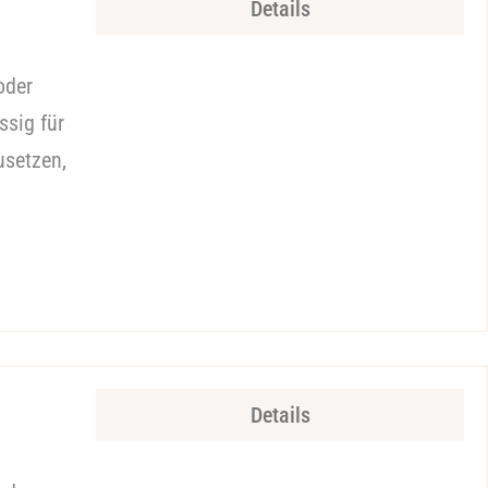
Details
oder
ssig für
usetzen,
Details