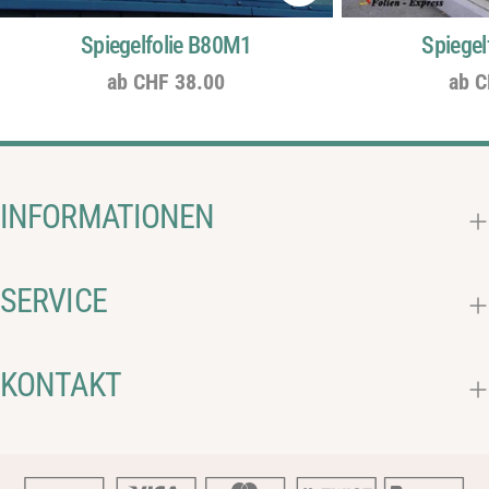
Spiegelfolie B80M1
Spiegel
Regulärer
ab CHF 38.00
Regu
ab C
Preis
Prei
INFORMATIONEN
SERVICE
KONTAKT