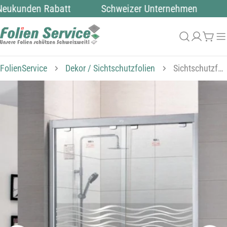
Zum
ukunden Rabatt
Schweizer Unternehmen
ü
Inhalt
springen
Anmeld
Wag
FolienService
Dekor / Sichtschutzfolien
Sichtschutzfolie B42M98
Springe
zu
den
Produktinformationen