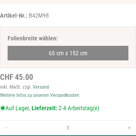
Haben Sie eine Frage zum Produkt
Artikel-Nr.:
B42M98
Ihr
Name
Folienbreite wählen:
Ihre
E-
65 cm x 152 cm
Mail-
Ihre
Adresse
Telefonnummer
Ihre
Regulärer
CHF 45.00
Nachricht
Preis
inkl. MwSt. zzgl.
Versand
Weitere Infos zu unseren Versandkosten
Die mit * gekennzeichneten Felder sind Pflichtfelder.
Auf Lager,
Lieferzeit:
2-4 Arbeitstag(e)
Frage senden
Menge
Menge für Sichtschutzfolie B42M98 verringern
Men