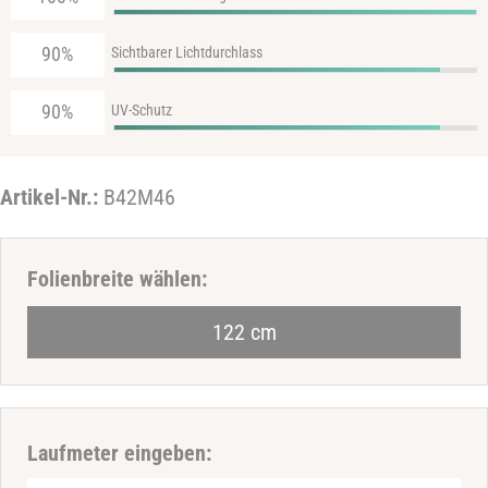
90%
Sichtbarer Lichtdurchlass
90%
UV-Schutz
Artikel-Nr.:
B42M46
Haben Sie eine Frage zum Produkt
Folienbreite wählen:
Ihr
122 cm
Name
Ihre
E-
Mail-
Ihre
Laufmeter eingeben:
Adresse
Telefonnummer
Ihre