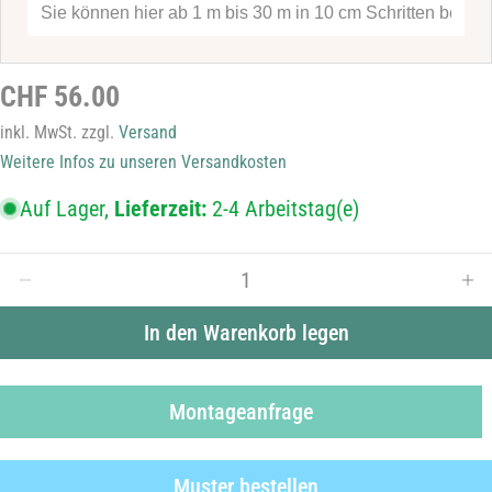
Nachricht
Regulärer
CHF 56.00
Die mit * gekennzeichneten Felder sind Pflichtfelder.
Preis
inkl. MwSt. zzgl.
Versand
Frage senden
Weitere Infos zu unseren Versandkosten
Auf Lager,
Lieferzeit:
2-4 Arbeitstag(e)
Menge
Menge für Sichtschutzfolie B42M46 verringern
Men
In den Warenkorb legen
Montageanfrage
Muster bestellen