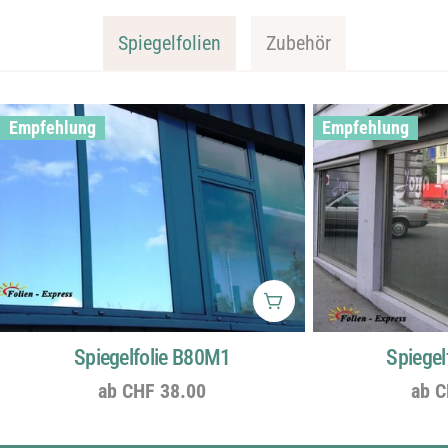
Spiegelfolien
Zubehör
Empfehlung
Empfehlung
Wählen Sie Optionen
Spiegelfolie B80M1
Spiegel
Regulärer
ab CHF 38.00
Regu
ab C
Preis
Prei