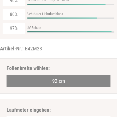
90%
80%
Sichtbarer Lichtdurchlass
97%
UV-Schutz
Artikel-Nr.:
B42M28
Haben Sie eine Frage zum Produkt
Folienbreite wählen:
Ihr
92 cm
Name
Ihre
E-
Mail-
Ihre
Laufmeter eingeben:
Adresse
Telefonnummer