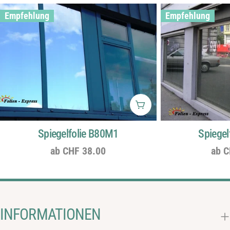
Empfehlung
Empfehlung
Wählen Sie Optionen
Spiegelfolie B80M1
Spiegel
Regulärer
ab CHF 38.00
Regu
ab C
Preis
Prei
INFORMATIONEN