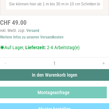
Ihre
Nachricht
Regulärer
CHF 49.00
Die mit * gekennzeichneten Felder sind Pflichtfelder.
Preis
inkl. MwSt. zzgl.
Versand
Frage senden
Weitere Infos zu unseren Versandkosten
Auf Lager,
Lieferzeit:
2-4 Arbeitstag(e)
Menge
Menge für Sichtschutzfolie B42M28 verringern
Men
In den Warenkorb legen
Montageanfrage
Muster bestellen