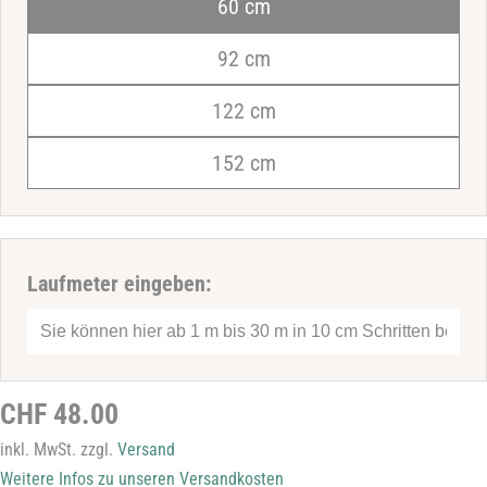
60 cm
Ihr
Name
92 cm
Ihre
122 cm
E-
Mail-
Ihre
152 cm
Adresse
Telefonnummer
Ihre
Nachricht
Laufmeter eingeben:
Die mit * gekennzeichneten Felder sind Pflichtfelder.
Frage senden
Regulärer
CHF 48.00
Preis
inkl. MwSt. zzgl.
Versand
Weitere Infos zu unseren Versandkosten