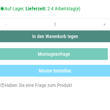
Auf Lager,
Lieferzeit:
2-4 Arbeitstag(e)
Menge
Menge für Sichtschutzfolie B31M0 Diamant verringern
Men
In den Warenkorb legen
Montageanfrage
Muster bestellen
Haben Sie eine Frage zum Produkt