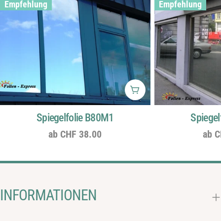
Empfehlung
Empfehlung
Wählen Sie Optionen
Spiegelfolie B80M1
Spiegel
Regulärer
ab CHF 38.00
Regu
ab C
Preis
Prei
INFORMATIONEN